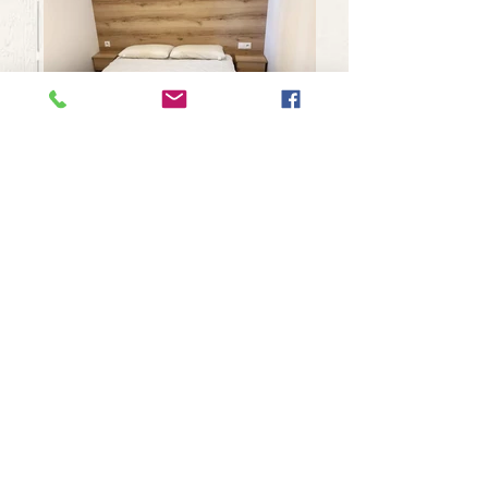
Fusteria Iglesias
Siguenos/Segueix-nos
C/ Riu, 3
25724 Martinet
Tel.
689478524
Aviso legal
email
fusteriaiglesias@hotmail.com